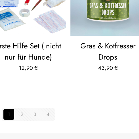
rste Hilfe Set ( nicht
Gras & Kotfresser
nur für Hunde)
Drops
12,90
€
43,90
€
1
2
3
4