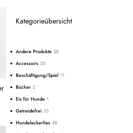
Kategorieübersicht
58
Andere Produkte
58
Produkte
20
Accessoirs
20
Produkte
11
Beschäftigung/Spiel
11
Produkte
er
2
Bücher
2
Produkte
1
Eis für Hunde
1
Produkt
35
Getreidefrei
35
Produkte
48
Hundeleckerlies
48
Produkte