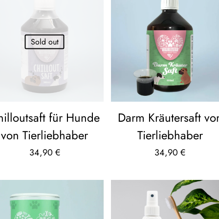
Sold out
illoutsaft für Hunde
Darm Kräutersaft vo
von Tierliebhaber
Tierliebhaber
34,90
€
34,90
€