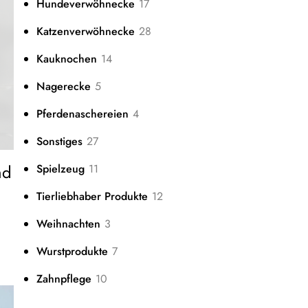
17
Hundeverwöhnecke
17
Produkte
28
Katzenverwöhnecke
28
Produkte
14
Kauknochen
14
Produkte
5
Nagerecke
5
Produkte
4
Pferdenaschereien
4
Produkte
27
Sonstiges
27
Produkte
nd
11
Spielzeug
11
Produkte
12
Tierliebhaber Produkte
12
Produkte
3
Weihnachten
3
Produkte
7
Wurstprodukte
7
Produkte
10
Zahnpflege
10
Produkte