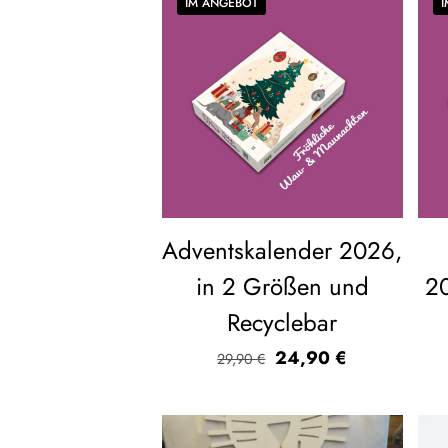
IM ANGEBOT
Adventskalender 2026,
in 2 Größen und
20
Recyclebar
Ursprünglicher
Aktueller
24,90
€
29,90
€
Preis
Preis
war:
ist:
29,90 €
24,90 €.