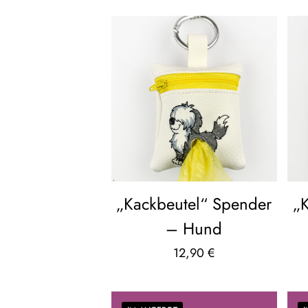
„Kackbeutel“ Spender
„
– Hund
12,90
€