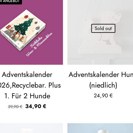
IM ANGEBOT
Sold out
Adventskalender
Adventskalender Hu
26,Recyclebar. Plus
(niedlich)
1. Für 2 Hunde
24,90
€
Ursprünglicher
Aktueller
34,90
€
39,90
€
Preis
Preis
war:
ist:
39,90 €
34,90 €.