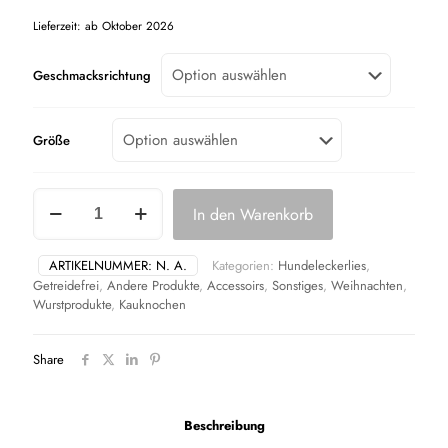
Lieferzeit:
ab Oktober 2026
Geschmacksrichtung
Größe
Adventskalender
In den Warenkorb
2026,
in
2
ARTIKELNUMMER:
N. A.
Kategorien:
Hundeleckerlies
,
Größen
Getreidefrei
,
Andere Produkte
,
Accessoirs
,
Sonstiges
,
Weihnachten
,
und
Wurstprodukte
,
Kauknochen
Recyclebar
Menge
Share
Beschreibung