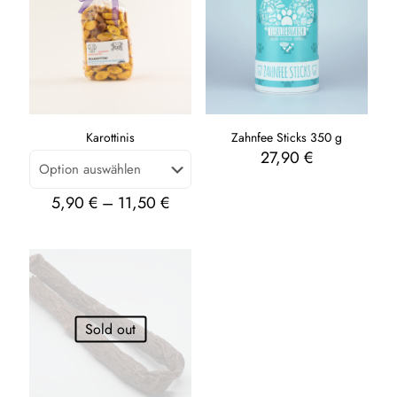
Karottinis
Zahnfee Sticks 350 g
27,90
€
5,90
€
–
11,50
€
Sold out