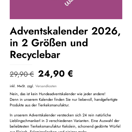
Adventskalender 2026,
in 2 Größen und
Recyclebar
Ursprünglicher
Aktueller
24,90
€
29,90
€
Preis
Preis
inkl. MwSt.
zzgl.
Versandkosten
war:
ist:
Nein, das ist kein Hundeadventskalender wie jeder andere!
29,90 €
24,90 €.
Denn in unserem Kalender finden Sie nur liebevoll, handgefertigte
Produkte aus der Tierkeksmanufaktur.
In unserem Adventskalender verstecken sich 24 rein natürliche
Lieblingschmankerl in 3 verschiedenen Varianten. Eine Auswahl der
beliebtesten Tierkeksmanufaktur Kekslein, schonend gedörrte Würfel
aus Fleisch, Salamipralinchen und einiges mehr….