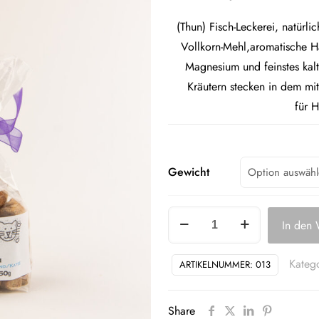
(Thun) Fisch-Leckerei, natürli
Vollkorn-Mehl,aromatische Ha
Magnesium und feinstes kalt
Kräutern stecken in dem mit
für 
Gewicht
Thunfischherzen
In den
Menge
Kateg
ARTIKELNUMMER:
013
Share