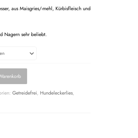
ser, aus Maisgries/-mehl, Kürbisfleisch und
d Nagern sehr beliebt.
 Warenkorb
orien:
Getreidefrei
,
Hundeleckerlies
,