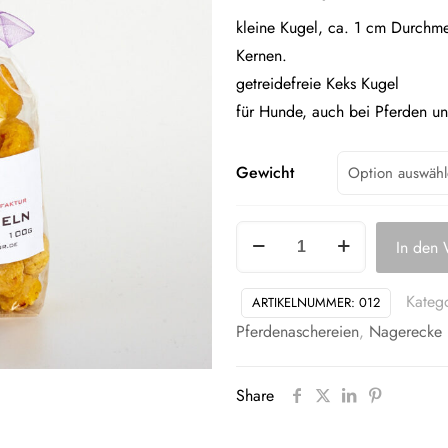
kleine Kugel, ca. 1 cm Durchmes
Kernen.
getreidefreie Keks Kugel
für Hunde, auch bei Pferden un
Gewicht
Kürbiskugeln
In den
Menge
Kateg
ARTIKELNUMMER:
012
Pferdenaschereien
,
Nagerecke
Share