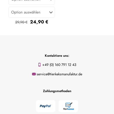
Ursprünglicher
Aktueller
24,90
€
29,90
€
Preis
Preis
war:
ist:
29,90 €
24,90 €.
Kontaktiere uns:
+49 (0) 160 791 12 43
service@tierkeksmanufaktur.de
Zahlungsmethoden