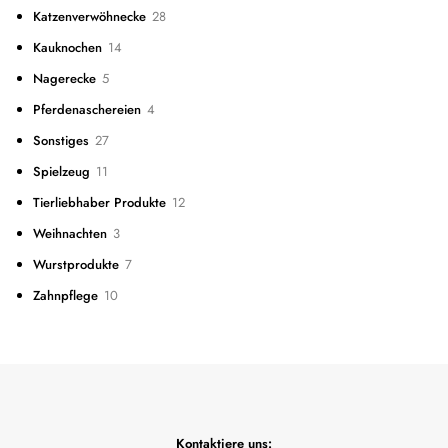
Produkte
28
Katzenverwöhnecke
28
Produkte
14
Kauknochen
14
Produkte
5
Nagerecke
5
Produkte
4
Pferdenaschereien
4
Produkte
27
Sonstiges
27
Produkte
11
Spielzeug
11
Produkte
12
Tierliebhaber Produkte
12
Produkte
3
Weihnachten
3
Produkte
7
Wurstprodukte
7
Produkte
10
Zahnpflege
10
Produkte
Kontaktiere uns: