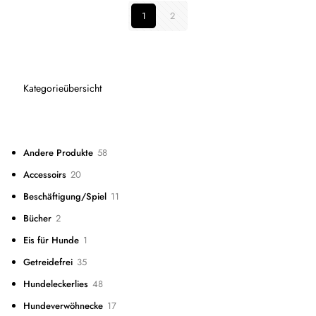
1
2
Kategorieübersicht
58
Andere Produkte
58
Produkte
20
Accessoirs
20
Produkte
11
Beschäftigung/Spiel
11
Produkte
2
Bücher
2
Produkte
1
Eis für Hunde
1
Produkt
35
Getreidefrei
35
Produkte
48
Hundeleckerlies
48
Produkte
17
Hundeverwöhnecke
17