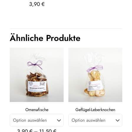
3,90
€
Ähnliche Produkte
Omenafische
Geflügel-Leberknochen
3,90
€
–
11,50
€