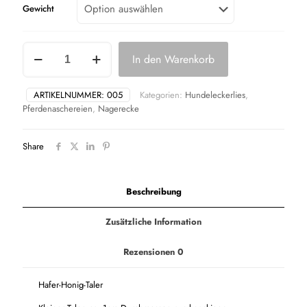
Gewicht
Hafer-
In den Warenkorb
Honig-
Taler
Menge
ARTIKELNUMMER:
005
Kategorien:
Hundeleckerlies
,
Pferdenaschereien
,
Nagerecke
Share
Beschreibung
Zusätzliche Information
Rezensionen
0
Hafer-Honig-Taler