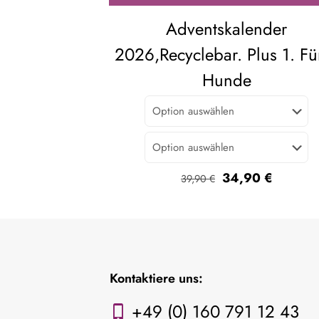
Adventskalender
2026,Recyclebar. Plus 1. Fü
Hunde
Ursprünglicher
Aktueller
34,90
€
39,90
€
Preis
Preis
war:
ist:
39,90 €
34,90 €
Kontaktiere uns:
+49 (0) 160 791 12 43