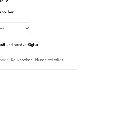
röße.
 Knochen
auft und nicht verfügbar.
orien:
Kauknochen
,
Hundeleckerlies