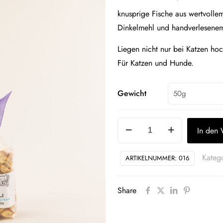
knusprige Fische aus wertvolle
Dinkelmehl und handverlesenem
Liegen nicht nur bei Katzen hoc
Für Katzen und Hunde.
Gewicht
Lachsfischli
In den
Menge
Kateg
ARTIKELNUMMER:
016
Share