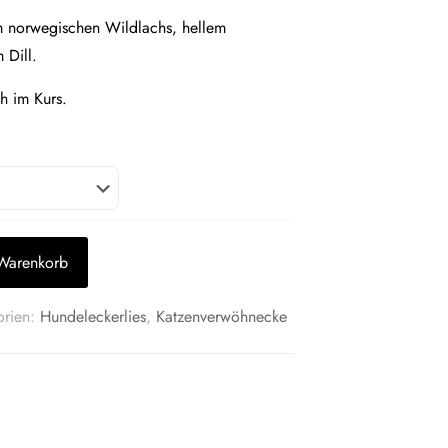
m norwegischen Wildlachs, hellem
 Dill.
h im Kurs.
 Warenkorb
orien:
Hundeleckerlies
,
Katzenverwöhnecke