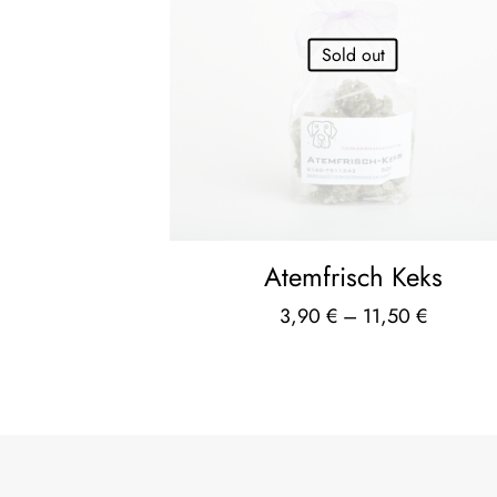
Sold out
Atemfrisch Keks
3,90
€
–
11,50
€