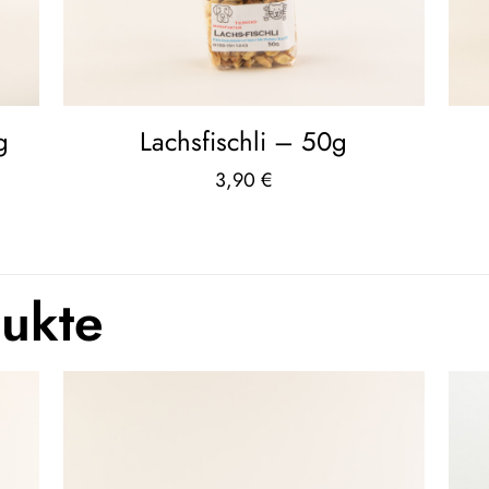
g
Lachsfischli – 50g
3,90
€
dukte