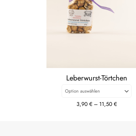
Leberwurst-Törtchen
3,90
€
–
11,50
€