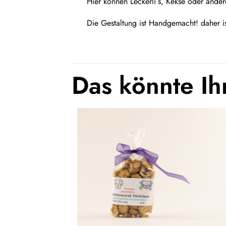
Hier können Leckerli`s, Kekse oder ande
Die Gestaltung ist Handgemacht! daher 
Das könnte Ih