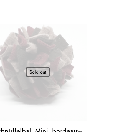
Sold out
hnüffelball Mini, bordeaux-