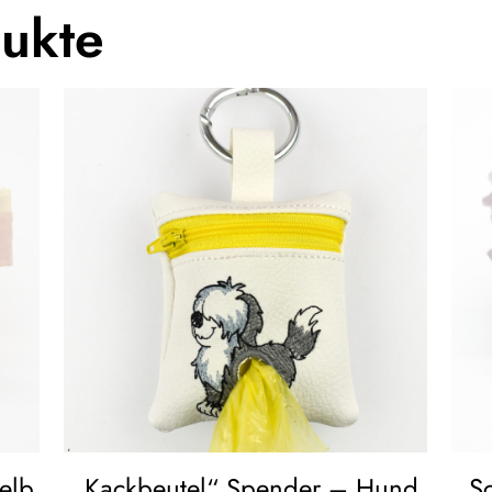
dukte
elb
„Kackbeutel“ Spender – Hund
Sc