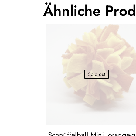
Ähnliche Pro
Sold out
Schnüffelball Mini, orange-g