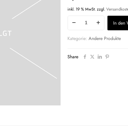
inkl. 19 % MwSt.
zzgl.
Versandkost
Rinderohren
In den
mit
Muschel,
Kategorie:
Andere Produkte
getrocknet
Menge
Share