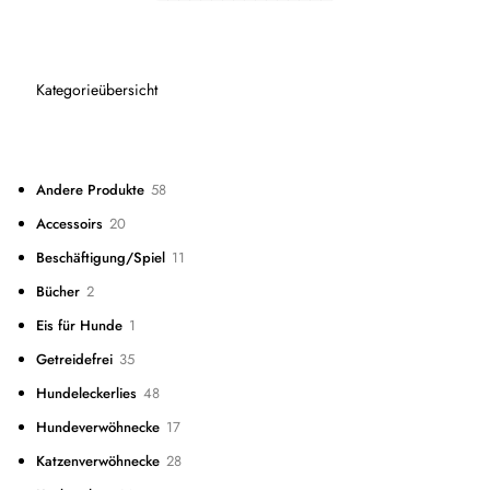
Kategorieübersicht
58
Andere Produkte
58
Produkte
20
Accessoirs
20
Produkte
11
Beschäftigung/Spiel
11
Produkte
2
Bücher
2
Produkte
1
Eis für Hunde
1
Produkt
35
Getreidefrei
35
Produkte
48
Hundeleckerlies
48
Produkte
17
Hundeverwöhnecke
17
Produkte
28
Katzenverwöhnecke
28
Produkte