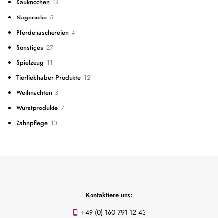
14
Kauknochen
14
Produkte
5
Nagerecke
5
Produkte
4
Pferdenaschereien
4
Produkte
27
Sonstiges
27
Produkte
11
Spielzeug
11
Produkte
12
Tierliebhaber Produkte
12
Produkte
3
Weihnachten
3
Produkte
7
Wurstprodukte
7
Produkte
10
Zahnpflege
10
Produkte
Kontaktiere uns:
+49 (0) 160 791 12 43