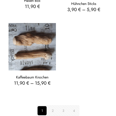
Hasen Box
Hühnchen Sticks
11,90
€
3,90
€
–
5,90
€
Kaffeebaum Knochen
11,90
€
–
15,90
€
1
2
3
4