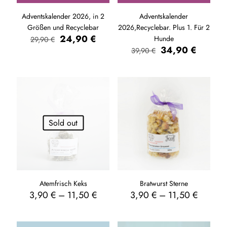
Adventskalender 2026, in 2
Adventskalender
Größen und Recyclebar
2026,Recyclebar. Plus 1. Für 2
Ursprünglicher
Aktueller
24,90
€
Hunde
29,90
€
Preis
Preis
Ursprünglicher
Aktuelle
34,90
€
39,90
€
war:
ist:
Preis
Preis
29,90 €
24,90 €.
war:
ist:
39,90 €
34,90 €
Sold out
Atemfrisch Keks
Bratwurst Sterne
3,90
€
–
11,50
€
3,90
€
–
11,50
€